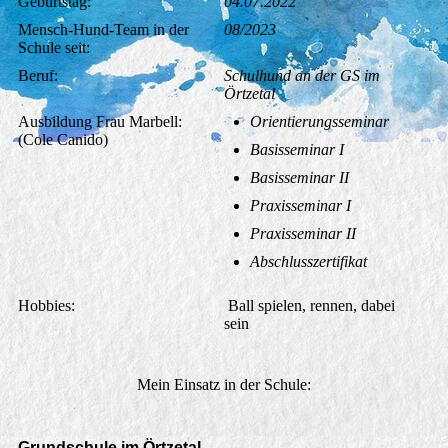
Geburtstag:
04.07.2022
Mensch-Hund-Team in der
08/2023
Schule seit:
Beruf:
Schulhund an der GS im
Örtzetal
Ausbildung Frau Marbell:
Orientierungsseminar
(Cole Canido)
Basisseminar I
Basisseminar II
Praxisseminar I
Praxisseminar II
Abschlusszertifikat
Hobbies:
Ball spielen, rennen, dabei
sein
Mein Einsatz in der Schule:
Grundschule im Örtzetal