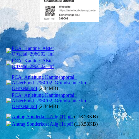
PCA_Kantine_Alsterfood_Grundschule
Örtzetal_296C02_Infoschreiben.pdf
(1.08MB)
PCA_Kantine_Alsterfood_Grundschule
Örtzetal_296C02_Infoschreiben.pdf
(1.08MB)
PCA_Anleitung Kantinenportal_
AlsterFood_296C02_Grundschule im
Oertzetal.pdf
(2.34MB)
PCA_Anleitung Kantinenportal_
AlsterFood_296C02_Grundschule im
Oertzetal.pdf
(2.34MB)
Antrag Sonderkost Allg (1).pdf
(118.53KB)
Antrag Sonderkost Allg (1).pdf
(118.53KB)