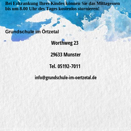
Bei Erkrankung Ihres Kindes können Sie das Mittagessen
bis um 8.00 Uhr des Tages kostenlos stornieren!
Grundschule im Örtzetal
Worthweg 23
29633 Munster
Tel. 05192-7011
info@
grundschule-im-oertzetal.de